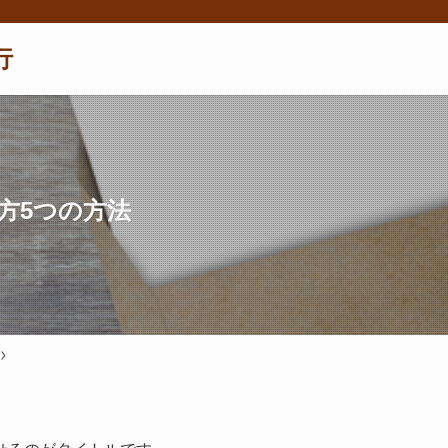
行
方5つの方法